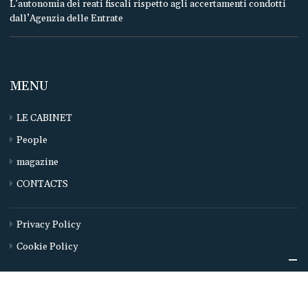
L’autonomia dei reati fiscali rispetto agli accertamenti condotti
dall’Agenzia delle Entrate
MENU
LE CABINET
People
magazine
CONTACTS
Privacy Policy
Cookie Policy
©
2019-2026
Studio Legale Cagnola & Associati - Via Conservatorio, 15 20122 Milano - P.IVA