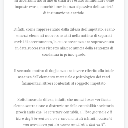
all’accertamento al fine di chiarire l’esatto ammontare delle
imposte evase, nonché l’inesistenza al passivo della società
di insinuazione erariale.
Difatti, come rappresentato dalla difesa dell’imputato, erano
emersi elementi nuovi consistiti nella notifica di separati
avvisi di accertamento, la cui conoscenza era sopravvenuta
in data successiva rispetto alla pronuncia della sentenza di
condanna in primo grado.
Il secondo motivo di doglianza era invece riferito alla totale
assenza dell’elemento materiale e psicologico dei reati
fallimentari altresì contestati al soggetto imputato.
Sottolineava la difesa, infatti, che non si fosse verificata
alcuna sottrazione o distruzione della contabilità societaria,
precisando che “
le scritture contabili, il libro giornale e il
libro degli inventari non erano mai stati istituiti, cosicché
non avrebbero potuto essere occultati o distrutti
”.