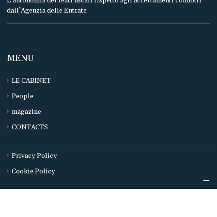
L’autonomia dei reati fiscali rispetto agli accertamenti condotti
dall’Agenzia delle Entrate
MENU
LE CABINET
People
magazine
CONTACTS
Privacy Policy
Cookie Policy
©
2019-2026
Studio Legale Cagnola & Associati - Via Conservatorio, 15 20122 Milano - P.IVA
09536730964 -
Powered by Ermes Digital Communication