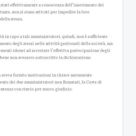
o stati effettivamente a conoscenza dell’inserimento dei
ante, non si siano attivati per impedire la loro
della stessa.
tà in capo a tali amministratori, quindi, non è sufficiente
nto degli stessi nelle attività gestionali della società, ma
ementi idonei ad accertare l’effettiva partecipazione degli
bbene non avessero sottoscritto la dichiarazione.
a aveva fornito motivazioni in chiave meramente
nto dei due amministratori non firmatari, la Corte di
entenza con rinvio per nuovo giudizio.