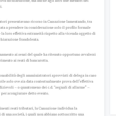
ativa dichiarazione, ma anche agli altri due membri del
i.
atori presentavano ricorso in Cassazione lamentando, tra
itata a prendere in considerazione solo il profilo formale
 la loro effettiva estraneità rispetto alla vicenda oggetto di
ichiarazione fraudolenta.
amento ai sensi del quale ha ritenuto opportuno avvalersi
imento ai reati di bancarotta.
onsabilità degli amministratori sprovvisti di delega in caso
le solo ove sia data contestualmente prova dell’effettiva
dizievoli – o quantomeno dei c.d. “segnali di allarme” –
i per scongiurare detto evento.
nenti reati tributari, la Cassazione individua la
di una società, i quali non abbiano sottoscritto una