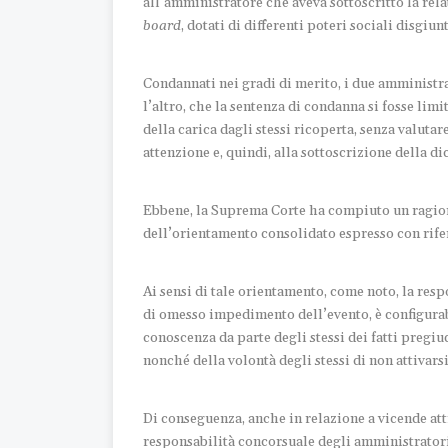
all’amministratore che aveva sottoscritto la rel
board
, dotati di differenti poteri sociali disgiunt
Condannati nei gradi di merito, i due amministr
l’altro, che la sentenza di condanna si fosse lim
della carica dagli stessi ricoperta, senza valutare
attenzione e, quindi, alla sottoscrizione della d
Ebbene, la Suprema Corte ha compiuto un ragion
dell’orientamento consolidato espresso con rifer
Ai sensi di tale orientamento, come noto, la resp
di omesso impedimento dell’evento, è configurabi
conoscenza da parte degli stessi dei fatti pregiu
nonché della volontà degli stessi di non attivars
Di conseguenza, anche in relazione a vicende atti
responsabilità concorsuale degli amministratori 