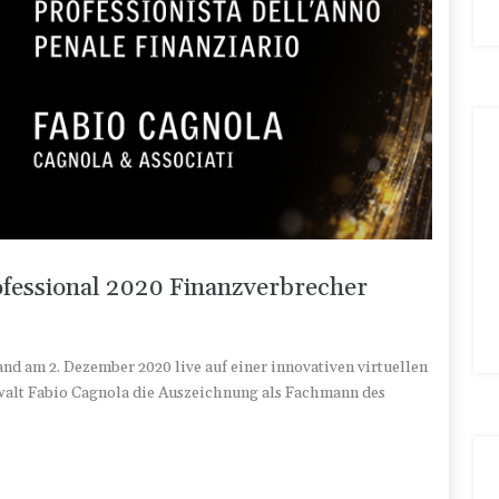
fessional 2020 Finanzverbrecher
d am 2. Dezember 2020 live auf einer innovativen virtuellen
Anwalt Fabio Cagnola die Auszeichnung als Fachmann des